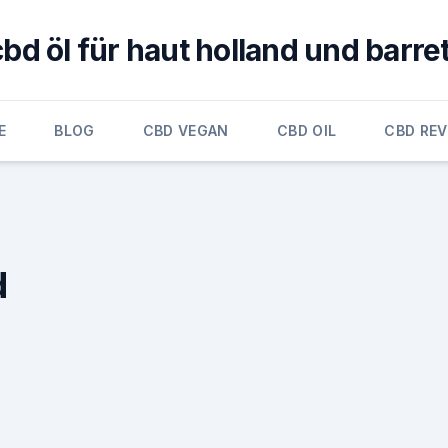
cbd öl für haut holland und barret
E
BLOG
CBD VEGAN
CBD OIL
CBD RE
d