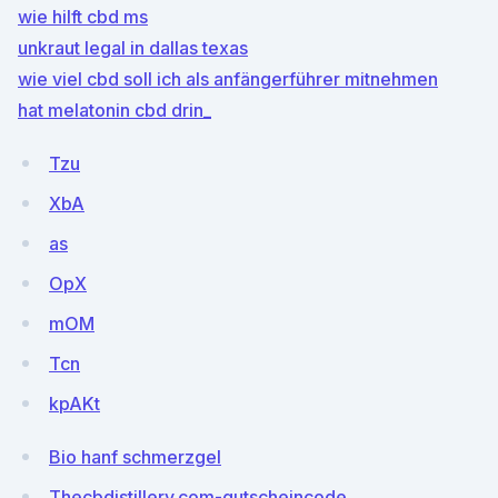
wie hilft cbd ms
unkraut legal in dallas texas
wie viel cbd soll ich als anfängerführer mitnehmen
hat melatonin cbd drin_
Tzu
XbA
as
OpX
mOM
Tcn
kpAKt
Bio hanf schmerzgel
Thecbdistillery.com-gutscheincode