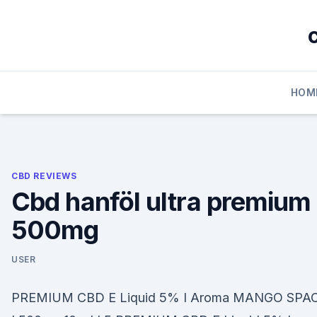
Skip
to
content
HOM
CBD REVIEWS
Cbd hanföl ultra premium
500mg
USER
PREMIUM CBD E Liquid 5% I Aroma MANGO SPA