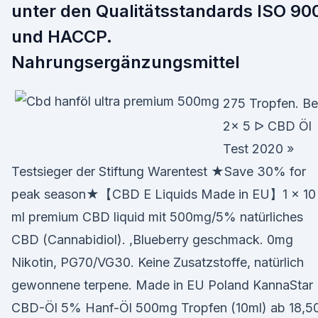
unter den Qualitätsstandards ISO 90
und HACCP.
Nahrungsergänzungsmittel
275 Tropfen. Be
2x 5 ᐅ CBD Öl
Test 2020 »
Testsieger der Stiftung Warentest ★Save 30% for
peak season★【CBD E Liquids Made in EU】1 x 10
ml premium CBD liquid mit 500mg/5% natürliches
CBD (Cannabidiol). ,Blueberry geschmack. 0mg
Nikotin, PG70/VG30. Keine Zusatzstoffe, natürlich
gewonnene terpene. Made in EU Poland KannaStar
CBD-Öl 5% Hanf-Öl 500mg Tropfen (10ml) ab 18,5