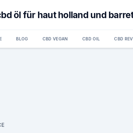
cbd öl für haut holland und barret
E
BLOG
CBD VEGAN
CBD OIL
CBD RE
CE