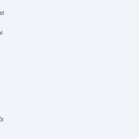
st
l
Öl