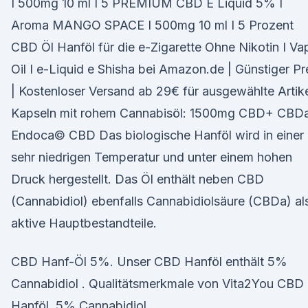
I 500mg 10 ml I 5 PREMIUM CBD E Liquid 5% I
Aroma MANGO SPACE I 500mg 10 ml I 5 Prozent
CBD Öl Hanföl für die e-Zigarette Ohne Nikotin I Va
Oil I e-Liquid e Shisha bei Amazon.de | Günstiger Pr
| Kostenloser Versand ab 29€ für ausgewählte Artik
Kapseln mit rohem Cannabisöl: 1500mg CBD+ CBDa
Endoca© CBD Das biologische Hanföl wird in einer
sehr niedrigen Temperatur und unter einem hohen
Druck hergestellt. Das Öl enthält neben CBD
(Cannabidiol) ebenfalls Cannabidiolsäure (CBDa) al
aktive Hauptbestandteile.
CBD Hanf-Öl 5%. Unser CBD Hanföl enthält 5%
Cannabidiol . Qualitätsmerkmale von Vita2You CBD
Hanföl. 5% Cannabidiol.