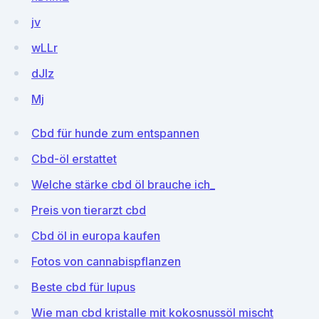
jv
wLLr
dJIz
Mj
Cbd für hunde zum entspannen
Cbd-öl erstattet
Welche stärke cbd öl brauche ich_
Preis von tierarzt cbd
Cbd öl in europa kaufen
Fotos von cannabispflanzen
Beste cbd für lupus
Wie man cbd kristalle mit kokosnussöl mischt