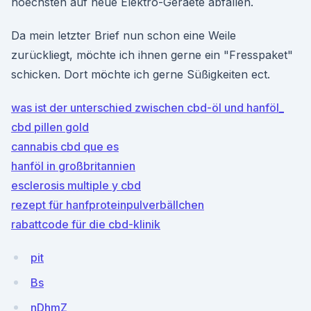
hoechsten auf neue Elektro-Geraete abfallen.
Da mein letzter Brief nun schon eine Weile
zurückliegt, möchte ich ihnen gerne ein "Fresspaket"
schicken. Dort möchte ich gerne Süßigkeiten ect.
was ist der unterschied zwischen cbd-öl und hanföl_
cbd pillen gold
cannabis cbd que es
hanföl in großbritannien
esclerosis multiple y cbd
rezept für hanfproteinpulverbällchen
rabattcode für die cbd-klinik
pit
Bs
nDhmZ