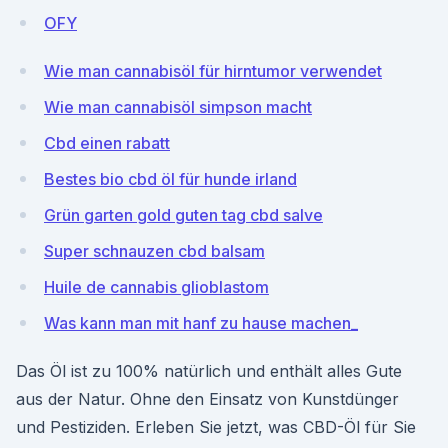
OFY
Wie man cannabisöl für hirntumor verwendet
Wie man cannabisöl simpson macht
Cbd einen rabatt
Bestes bio cbd öl für hunde irland
Grün garten gold guten tag cbd salve
Super schnauzen cbd balsam
Huile de cannabis glioblastom
Was kann man mit hanf zu hause machen_
Das Öl ist zu 100% natürlich und enthält alles Gute
aus der Natur. Ohne den Einsatz von Kunstdünger
und Pestiziden. Erleben Sie jetzt, was CBD-Öl für Sie