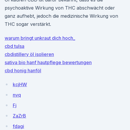
psychoaktive Wirkung von THC abschwächt oder
ganz aufhebt, jedoch die medizinische Wirkung von
THC sogar verstärkt.
warum bringt unkraut dich hoch_
cbd tulsa
cbdistillery öl isolieren
sativa bio hanf hautpflege bewertungen
cbd honig hanföl
kcjHW
nvq
Fj
ZaZrB
fdagi