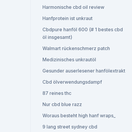
Harmonische cbd oil review
Hanfprotein ist unkraut
Cbdpure hanföl 600 (# 1 bestes cbd
öl insgesamt)
Walmart rückenschmerz patch
Medizinisches unkrautöl
Gesunder auserlesener hanfölextrakt
Cbd ölverwendungsdampf
87 reines thc
Nur cbd blue razz
Woraus besteht high hanf wraps_
9 lang street sydney cbd